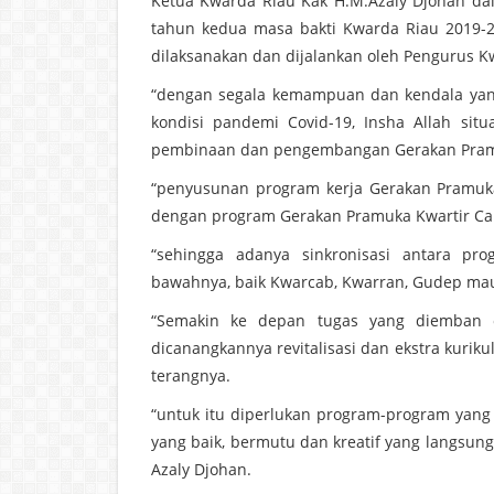
Ketua Kwarda Riau Kak H.M.Azaly Djohan d
tahun kedua masa bakti Kwarda Riau 2019-2
dilaksanakan dan dijalankan oleh Pengurus K
“dengan segala kemampuan dan kendala yang
kondisi pandemi Covid-19, Insha Allah situ
pembinaan dan pengembangan Gerakan Pramuka
“penyusunan program kerja Gerakan Pramuka
dengan program Gerakan Pramuka Kwartir Cab
“sehingga adanya sinkronisasi antara pr
bawahnya, baik Kwarcab, Kwarran, Gudep ma
“Semakin ke depan tugas yang diemban o
dicanangkannya revitalisasi dan ekstra kurik
terangnya.
“untuk itu diperlukan program-program yan
yang baik, bermutu dan kreatif yang langsun
Azaly Djohan.