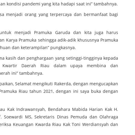
an kondisi pandemi yang kita hadapi saat ini” tambahnya.
bisa menjadi orang yang terpercaya dan bermanfaat bagi
g untuk menjadi Pramuka Garuda dan kita juga harus
an Karya Pramuka sehingga adik-adik khususnya Pramuka
ahuan dan keterampilan” pungkasnya.
ma kasih dan penghargaan yang setinggi-tingginya kepada
 Kwartir Daerah Riau dalam upaya membina dan
rah ini” tambahnya.
paikan, Selamat mengikuti Rakerda, dengan mengucapkan
 Pramuka Riau tahun 2021, dengan ini saya buka dengan
iau Kak Indrawansyah, Bendahara Mabida Harian Kak H.
. Soewardi MS, Sekretaris Dinas Pemuda dan Olahraga
meriksa Keuangan Kwarda Riau Kak Toni Werdiansyah dan