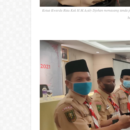
Ketua Kwarda Riau Kak H.M.Azaly Djohan memasang tanda pes
h