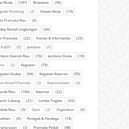
na Muda
(187)
Binawasa
(56)
igade Penolong
(2)
Dewan Kerja
(19)
ta Pramuka Riau
(6)
dep Ramah Lingkungan
(24)
ri Pramuka
(22)
Humas & Informatika
(25)
TA-JOTI
(5)
Jambore
(7)
mbore Daerah Riau
(16)
Jambore Dunia
(10)
knis
(2)
Kegiatan
(79)
giatan Gudep
(64)
Kegiatan Kwarran
(95)
las Kreatif Pramuka
(2)
Kepramukaan
(2)
arda Riau
(166)
Kwarnas
(22)
artir Cabang
(21)
Lomba Tingkat
(65)
bida Riau
(9)
Opini
(2)
Organikum
(4)
latihan
(9)
Penegak & Pandega
(14)
nghargaan
(3)
Pramuka Peduli
(48)