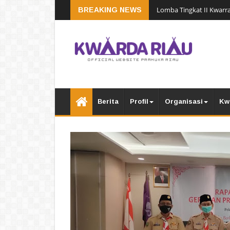
Lomba Tingkat II Kwarra
BREAKING NEWS
Berita
Profil
Organisasi
Kw