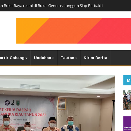
n Bukit Raya resmi di Buka, Generasi tangguh Siap Berbakti
artir Cabang
Unduhan
Tautan
Kirim Berita
M