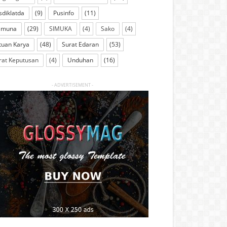
sdiklatda
(9)
Pusinfo
(11)
imuna
(29)
SIMUKA
(4)
Sako
(4)
tuan Karya
(48)
Surat Edaran
(53)
rat Keputusan
(4)
Unduhan
(16)
- ADVERTISEMENT -