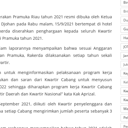
Bi
Br
erakan Pramuka Riau tahun 2021 resmi dibuka oleh Ketua
Du
y Djohan pada Rabu malam, 15/9/2021 bertempat di hotel
Gu
erda diserahkan penghargaan kepada seluruh Kwartir
i Pramuka tahun 2021.
Ha
JO
dalam laporannya menyampaikan bahwa sesuai Anggaran
 Pramuka, Rakerda dilaksanakan setiap tahun sekali
Ja
rtir.
Ju
ah untuk menginformasikan pelaksanaan program kerja
Ke
kan dan saran dari Kwartir Cabang untuk menyusun
Ke
022 sehingga diharapkan program kerja Kwartir Cabang
Kw
r Daerah dan Kwartir Nasional” kata Kak Aprizal.
Kw
eptember 2021, diikuti oleh Kwartir penyelenggara dan
Ma
na setiap Cabang mengirimkan jumlah peserta sebanyak 3
Pe
Pe