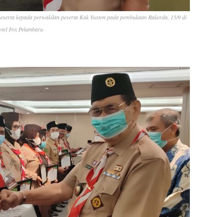
erta kepada perwakilan peserta Kak Yuston pada pembukaan Rakerda, 15/9 di
otel Fox Pekanbaru