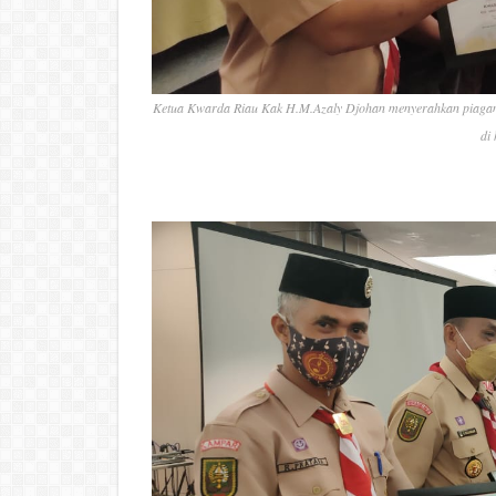
Ketua Kwarda Riau Kak H.M.Azaly Djohan menyerahkan piaga
di