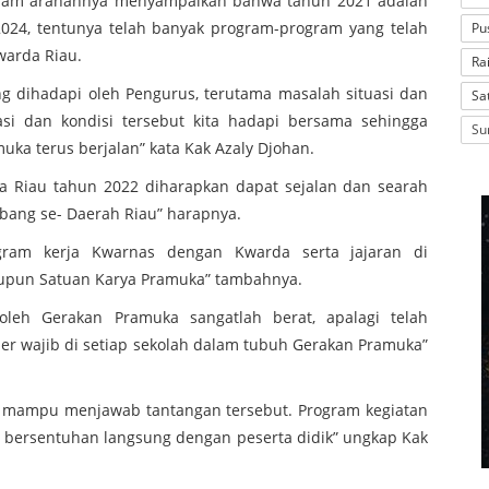
alam arahannya menyampaikan bahwa tahun 2021 adalah
024, tentunya telah banyak program-program yang telah
Pu
warda Riau.
Ra
 dihadapi oleh Pengurus, terutama masalah situasi dan
Sa
asi dan kondisi tersebut kita hadapi bersama sehingga
Su
 terus berjalan” kata Kak Azaly Djohan.
 Riau tahun 2022 diharapkan dapat sejalan dan searah
ang se- Daerah Riau” harapnya.
ogram kerja Kwarnas dengan Kwarda serta jajaran di
upun Satuan Karya Pramuka” tambahnya.
leh Gerakan Pramuka sangatlah berat, apalagi telah
uler wajib di setiap sekolah dalam tubuh Gerakan Pramuka”
g mampu menjawab tantangan tersebut. Program kegiatan
g bersentuhan langsung dengan peserta didik” ungkap Kak