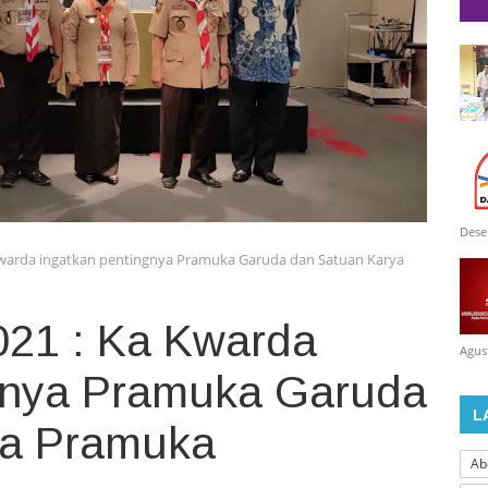
Dese
Kwarda ingatkan pentingnya Pramuka Garuda dan Satuan Karya
021 : Ka Kwarda
Agus
gnya Pramuka Garuda
L
ya Pramuka
Ab