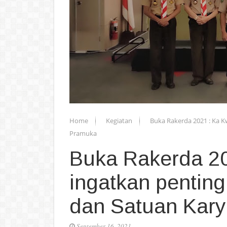
Home
Kegiatan
Buka Rakerda 2021 : Ka 
Pramuka
Buka Rakerda 2
ingatkan pentin
dan Satuan Kar
September 16, 2021