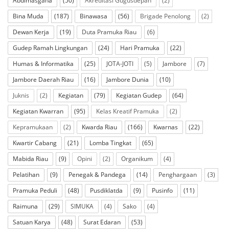
Abdimasgana
(50)
Akreditasi Gugusdepan
(2)
Bina Muda
(187)
Binawasa
(56)
Brigade Penolong
(2)
Dewan Kerja
(19)
Duta Pramuka Riau
(6)
Gudep Ramah Lingkungan
(24)
Hari Pramuka
(22)
Humas & Informatika
(25)
JOTA-JOTI
(5)
Jambore
(7)
Jambore Daerah Riau
(16)
Jambore Dunia
(10)
Juknis
(2)
Kegiatan
(79)
Kegiatan Gudep
(64)
Kegiatan Kwarran
(95)
Kelas Kreatif Pramuka
(2)
Kepramukaan
(2)
Kwarda Riau
(166)
Kwarnas
(22)
Kwartir Cabang
(21)
Lomba Tingkat
(65)
Mabida Riau
(9)
Opini
(2)
Organikum
(4)
Pelatihan
(9)
Penegak & Pandega
(14)
Penghargaan
(3)
Pramuka Peduli
(48)
Pusdiklatda
(9)
Pusinfo
(11)
Raimuna
(29)
SIMUKA
(4)
Sako
(4)
Satuan Karya
(48)
Surat Edaran
(53)