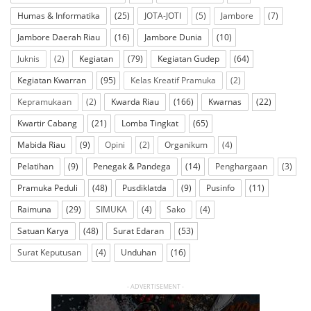
Humas & Informatika
(25)
JOTA-JOTI
(5)
Jambore
(7)
Jambore Daerah Riau
(16)
Jambore Dunia
(10)
Juknis
(2)
Kegiatan
(79)
Kegiatan Gudep
(64)
Kegiatan Kwarran
(95)
Kelas Kreatif Pramuka
(2)
Kepramukaan
(2)
Kwarda Riau
(166)
Kwarnas
(22)
Kwartir Cabang
(21)
Lomba Tingkat
(65)
Mabida Riau
(9)
Opini
(2)
Organikum
(4)
Pelatihan
(9)
Penegak & Pandega
(14)
Penghargaan
(3)
Pramuka Peduli
(48)
Pusdiklatda
(9)
Pusinfo
(11)
Raimuna
(29)
SIMUKA
(4)
Sako
(4)
Satuan Karya
(48)
Surat Edaran
(53)
Surat Keputusan
(4)
Unduhan
(16)
- ADVERTISEMENT -