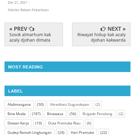
Dec 21, 2021
-
Febriko Bekam Pekanbaru
« PREV
NEXT »
Sosok almarhum kak
Riwayat hidup kak azaly
azaly djohan dimata
djohan kakwarda
MOST READING
LABEL
Abdimasgana
(50)
Akreditasi Gugusdepan
(2)
Bina Muda
(187)
Binawasa
(56)
Brigade Penolong
(2)
Dewan Kerja
(19)
Duta Pramuka Riau
(6)
Gudep Ramah Lingkungan
(24)
Hari Pramuka
(22)