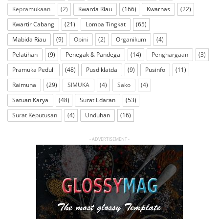
Kepramukaan
(2)
Kwarda Riau
(166)
Kwarnas
(22)
Kwartir Cabang
(21)
Lomba Tingkat
(65)
Mabida Riau
(9)
Opini
(2)
Organikum
(4)
Pelatihan
(9)
Penegak & Pandega
(14)
Penghargaan
(3)
Pramuka Peduli
(48)
Pusdiklatda
(9)
Pusinfo
(11)
Raimuna
(29)
SIMUKA
(4)
Sako
(4)
Satuan Karya
(48)
Surat Edaran
(53)
Surat Keputusan
(4)
Unduhan
(16)
- ADVERTISEMENT -