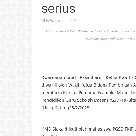
serius
Februari 25, 2023
Ketua Kwarcab Kota Pekanbaru diwakili Waka Binawasa Kak 
Iskandar pada pembukaan KMD Si
Kwardariau.or.id - Pekanbaru - Ketua Kwarti
diwakili oleh Wakil Ketua Bidang Pembinaan 
membuka Kursus Pembina Pramuka Mahir Tingk
Pendidikan Guru Sekolah Dasar (PGSD) Fakulta
(Unri), Sabtu (25/2/2023).
KMD Siaga diikuti oleh mahasiswa PGSD FKIP 