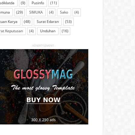
sdiklatda
(9)
Pusinfo
(11)
imuna
(29)
SIMUKA
(4)
Sako
(4)
tuan Karya
(48)
Surat Edaran
(53)
rat Keputusan
(4)
Unduhan
(16)
- ADVERTISEMENT -