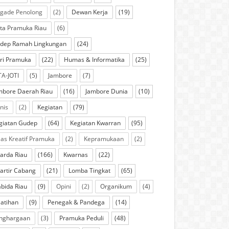
igade Penolong
(2)
Dewan Kerja
(19)
ta Pramuka Riau
(6)
dep Ramah Lingkungan
(24)
ri Pramuka
(22)
Humas & Informatika
(25)
TA-JOTI
(5)
Jambore
(7)
mbore Daerah Riau
(16)
Jambore Dunia
(10)
knis
(2)
Kegiatan
(79)
giatan Gudep
(64)
Kegiatan Kwarran
(95)
las Kreatif Pramuka
(2)
Kepramukaan
(2)
arda Riau
(166)
Kwarnas
(22)
artir Cabang
(21)
Lomba Tingkat
(65)
bida Riau
(9)
Opini
(2)
Organikum
(4)
latihan
(9)
Penegak & Pandega
(14)
nghargaan
(3)
Pramuka Peduli
(48)