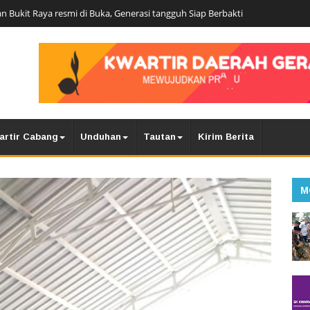
n Bukit Raya resmi di Buka, Generasi tangguh Siap Berbakti
artir Cabang
Unduhan
Tautan
Kirim Berita
M