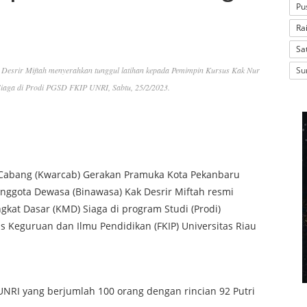
Pu
Ra
Sa
Desrir Miftah menyerahkan tunggul latihan kepada Pemimpin Kursus Kak Nur
Su
aga di Prodi PGSD FKIP UNRI, Sabtu, 25/2/2023.
r Cabang (Kwarcab) Gerakan Pramuka Kota Pekanbaru
Anggota Dewasa (Binawasa) Kak Desrir Miftah resmi
at Dasar (KMD) Siaga di program Studi (Prodi)
s Keguruan dan Ilmu Pendidikan (FKIP) Universitas Riau
UNRI yang berjumlah 100 orang dengan rincian 92 Putri