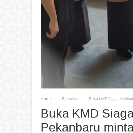
Home
Binawasa
Buka KMD Siaga, Ka Kwar
Buka KMD Siaga
Pekanbaru minta