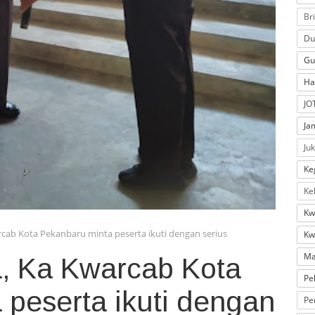
Br
Du
Gu
Ha
JO
Ja
Ju
Ke
Ke
Kw
cab Kota Pekanbaru minta peserta ikuti dengan serius
Kw
Ma
, Ka Kwarcab Kota
Pe
 peserta ikuti dengan
Pe