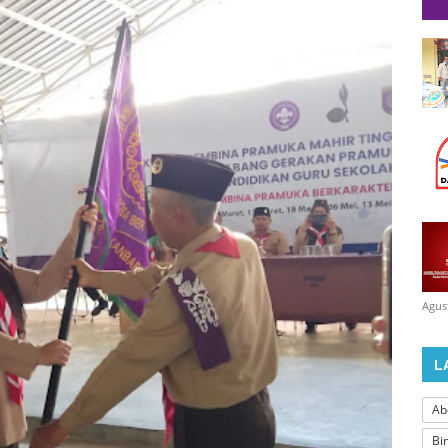
Agus
L
Ab
Bi