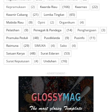
Kepramukaan
(2)
Kwarda Riau
(166)
Kwarnas
(22)
Kwartir Cabang
(21)
Lomba Tingkat
(65)
Mabida Riau
(9)
Opini
(2)
Organikum
(4)
Pelatihan
(9)
Penegak & Pandega
(14)
Penghargaan
(3)
Pramuka Peduli
(48)
Pusdiklatda
(9)
Pusinfo
(11)
Raimuna
(29)
SIMUKA
(4)
Sako
(4)
Satuan Karya
(48)
Surat Edaran
(53)
Surat Keputusan
(4)
Unduhan
(16)
- ADVERTISEMENT -