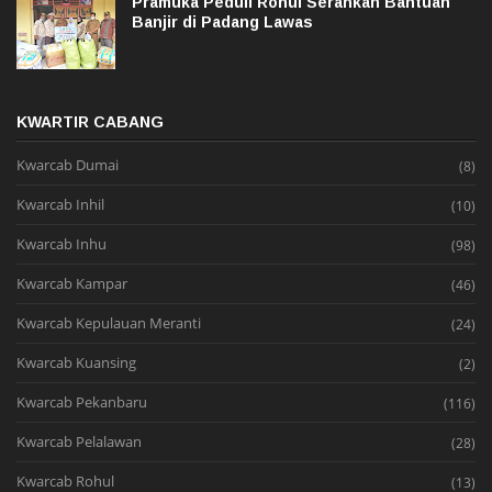
Pramuka Peduli Rohul Serahkan Bantuan
Banjir di Padang Lawas
KWARTIR CABANG
Kwarcab Dumai
(8)
Kwarcab Inhil
(10)
Kwarcab Inhu
(98)
Kwarcab Kampar
(46)
Kwarcab Kepulauan Meranti
(24)
Kwarcab Kuansing
(2)
Kwarcab Pekanbaru
(116)
Kwarcab Pelalawan
(28)
Kwarcab Rohul
(13)