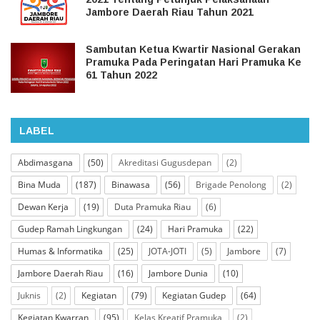
Jambore Daerah Riau Tahun 2021
Sambutan Ketua Kwartir Nasional Gerakan
Pramuka Pada Peringatan Hari Pramuka Ke
61 Tahun 2022
LABEL
Abdimasgana
(50)
Akreditasi Gugusdepan
(2)
Bina Muda
(187)
Binawasa
(56)
Brigade Penolong
(2)
Dewan Kerja
(19)
Duta Pramuka Riau
(6)
Gudep Ramah Lingkungan
(24)
Hari Pramuka
(22)
Humas & Informatika
(25)
JOTA-JOTI
(5)
Jambore
(7)
Jambore Daerah Riau
(16)
Jambore Dunia
(10)
Juknis
(2)
Kegiatan
(79)
Kegiatan Gudep
(64)
Kegiatan Kwarran
(95)
Kelas Kreatif Pramuka
(2)