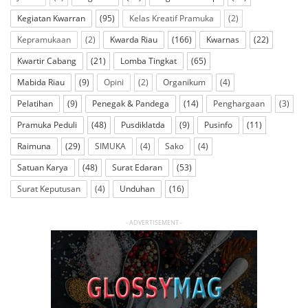
Kegiatan Kwarran
(95)
Kelas Kreatif Pramuka
(2)
Kepramukaan
(2)
Kwarda Riau
(166)
Kwarnas
(22)
Kwartir Cabang
(21)
Lomba Tingkat
(65)
Mabida Riau
(9)
Opini
(2)
Organikum
(4)
Pelatihan
(9)
Penegak & Pandega
(14)
Penghargaan
(3)
Pramuka Peduli
(48)
Pusdiklatda
(9)
Pusinfo
(11)
Raimuna
(29)
SIMUKA
(4)
Sako
(4)
Satuan Karya
(48)
Surat Edaran
(53)
Surat Keputusan
(4)
Unduhan
(16)
- ADVERTISEMENT -