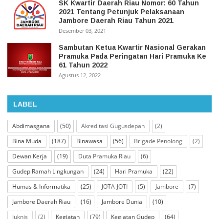
SK Kwartir Daerah Riau Nomor: 60 Tahun
2021 Tentang Petunjuk Pelaksanaan
Jambore Daerah Riau Tahun 2021
Desember 03, 2021
Sambutan Ketua Kwartir Nasional Gerakan
Pramuka Pada Peringatan Hari Pramuka Ke
61 Tahun 2022
Agustus 12, 2022
LABEL
Abdimasgana
(50)
Akreditasi Gugusdepan
(2)
Bina Muda
(187)
Binawasa
(56)
Brigade Penolong
(2)
Dewan Kerja
(19)
Duta Pramuka Riau
(6)
Gudep Ramah Lingkungan
(24)
Hari Pramuka
(22)
Humas & Informatika
(25)
JOTA-JOTI
(5)
Jambore
(7)
Jambore Daerah Riau
(16)
Jambore Dunia
(10)
Juknis
(2)
Kegiatan
(79)
Kegiatan Gudep
(64)