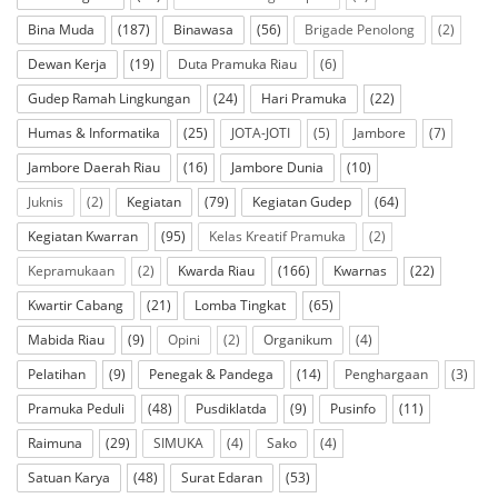
Bina Muda
(187)
Binawasa
(56)
Brigade Penolong
(2)
Dewan Kerja
(19)
Duta Pramuka Riau
(6)
Gudep Ramah Lingkungan
(24)
Hari Pramuka
(22)
Humas & Informatika
(25)
JOTA-JOTI
(5)
Jambore
(7)
Jambore Daerah Riau
(16)
Jambore Dunia
(10)
Juknis
(2)
Kegiatan
(79)
Kegiatan Gudep
(64)
Kegiatan Kwarran
(95)
Kelas Kreatif Pramuka
(2)
Kepramukaan
(2)
Kwarda Riau
(166)
Kwarnas
(22)
Kwartir Cabang
(21)
Lomba Tingkat
(65)
Mabida Riau
(9)
Opini
(2)
Organikum
(4)
Pelatihan
(9)
Penegak & Pandega
(14)
Penghargaan
(3)
Pramuka Peduli
(48)
Pusdiklatda
(9)
Pusinfo
(11)
Raimuna
(29)
SIMUKA
(4)
Sako
(4)
Satuan Karya
(48)
Surat Edaran
(53)