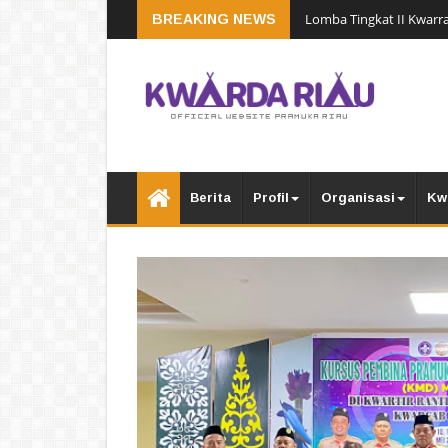
Lomba Tingkat II Kwarra
BREAKING NEWS
Berita
Profil
Organisasi
Kw