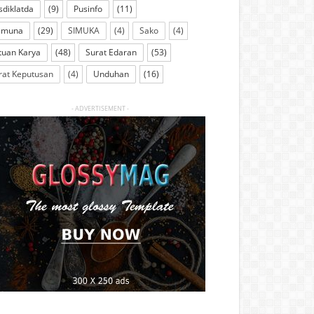
sdiklatda
(9)
Pusinfo
(11)
imuna
(29)
SIMUKA
(4)
Sako
(4)
tuan Karya
(48)
Surat Edaran
(53)
rat Keputusan
(4)
Unduhan
(16)
- ADVERTISEMENT -