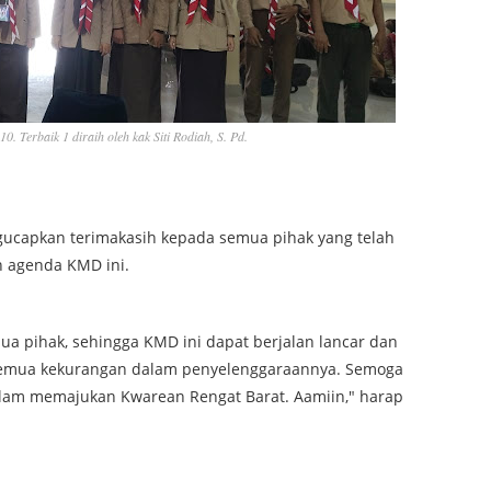
10. Terbaik 1 diraih oleh kak Siti Rodiah, S. Pd.
gucapkan terimakasih kepada semua pihak yang telah
an agenda KMD ini.
mua pihak, sehingga KMD ini dapat berjalan lancar dan
 semua kekurangan dalam penyelenggaraannya. Semoga
lam memajukan Kwarean Rengat Barat. Aamiin," harap