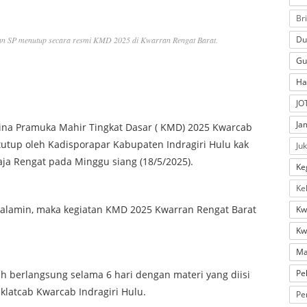
Br
Du
tan SP menutup secara resmi KMD 2025 di Kwarran Rengat Barat.
Gu
Ha
JO
Ja
bina Pramuka Mahir Tingkat Dasar ( KMD) 2025 Kwarcab
tutup oleh Kadisporapar Kabupaten Indragiri Hulu kak
Ju
ja Rengat pada Minggu siang (18/5/2025).
Ke
Ke
alamin, maka kegiatan KMD 2025 Kwarran Rengat Barat
Kw
Kw
Ma
Pe
h berlangsung selama 6 hari dengan materi yang diisi
klatcab Kwarcab Indragiri Hulu.
Pe