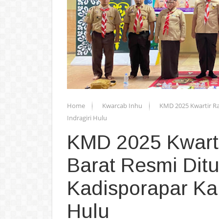
Home
Kwarcab Inhu
KMD 2025 Kwartir Ra
Indragiri Hulu
KMD 2025 Kwarti
Barat Resmi Dit
Kadisporapar Ka
Hulu