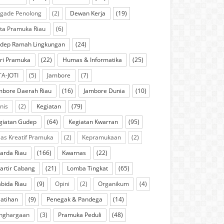
igade Penolong
(2)
Dewan Kerja
(19)
ta Pramuka Riau
(6)
dep Ramah Lingkungan
(24)
ri Pramuka
(22)
Humas & Informatika
(25)
TA-JOTI
(5)
Jambore
(7)
mbore Daerah Riau
(16)
Jambore Dunia
(10)
knis
(2)
Kegiatan
(79)
giatan Gudep
(64)
Kegiatan Kwarran
(95)
las Kreatif Pramuka
(2)
Kepramukaan
(2)
arda Riau
(166)
Kwarnas
(22)
artir Cabang
(21)
Lomba Tingkat
(65)
bida Riau
(9)
Opini
(2)
Organikum
(4)
latihan
(9)
Penegak & Pandega
(14)
nghargaan
(3)
Pramuka Peduli
(48)