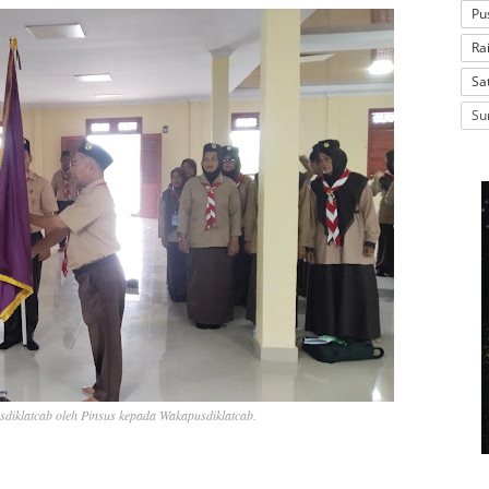
Pu
Ra
Sa
Su
diklatcab oleh Pinsus kepada Wakapusdiklatcab.