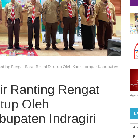
nting Rengat Barat Resmi Ditutup Oleh Kadisporapar Kabupaten
r Ranting Rengat
Agus
utup Oleh
L
bupaten Indragiri
Ab
Bi