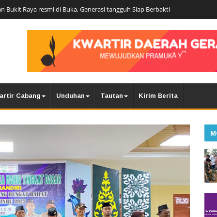
n Bukit Raya resmi di Buka, Generasi tangguh Siap Berbakti
artir Cabang
Unduhan
Tautan
Kirim Berita
M