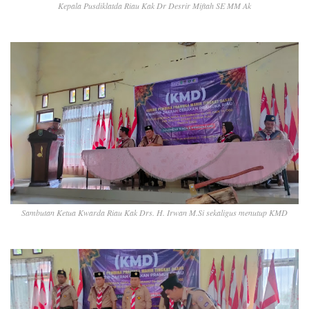
Kepala Pusdiklatda Riau Kak Dr Desrir Miftah SE MM Ak
Sambutan Ketua Kwarda Riau Kak Drs. H. Irwan M.Si sekaligus menutup KMD