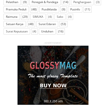
Pelatihan
(9)
Penegak & Pandega
(14)
Penghargaan
(3)
Pramuka Peduli
(48)
Pusdiklatda
(9)
Pusinfo
(11)
Raimuna
(29)
SIMUKA
(4)
Sako
(4)
Satuan Karya
(48)
Surat Edaran
(53)
Surat Keputusan
(4)
Unduhan
(16)
- ADVERTISEMENT -