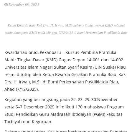
Desember 09, 2025
Ketua Kwarda Riau Kak Drs. H. Irwan, M.Si melepas tanda peserta KMD sebagai
tanda ditutupnya KMD pada Minggu, 7/12/2025 di Bumi Perkemahan Pusdiklatda Riau
Kwardariau.or.id, Pekanbaru – Kursus Pembina Pramuka
Mahir Tingkat Dasar (KMD) Gugus Depan 14-001 dan 14-002
Universitas Islam Negeri Sultan Syarif Kasim (UIN Suska) Riau
resmi ditutup oleh Ketua Kwarda Gerakan Pramuka Riau, Kak
Drs. H. Irwan, M.Si, di Bumi Perkemahan Pusdiklatda Riau,
Ahad (7/12/2025).
Kegiatan yang berlangsung pada 22, 23, 29, 30 November
serta 5–7 Desember 2025 ini diikuti 170 mahasiswa Program
Studi Pendidikan Guru Madrasah Ibtidaiyah (PGMI) Fakultas
Tarbiyah dan Keguruan.
Dalam sambutannya, Kak Irwan berharap para calon Pembina