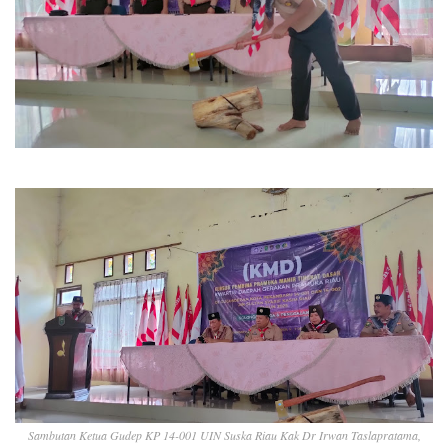
Sambutan Ketua Gudep KP 14-001 UIN Suska Riau Kak Dr Irwan Taslapratama,