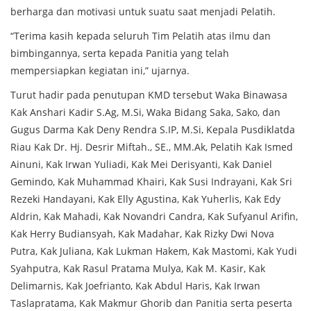
berharga dan motivasi untuk suatu saat menjadi Pelatih.
“Terima kasih kepada seluruh Tim Pelatih atas ilmu dan
bimbingannya, serta kepada Panitia yang telah
mempersiapkan kegiatan ini,” ujarnya.
Turut hadir pada penutupan KMD tersebut Waka Binawasa
Kak Anshari Kadir S.Ag, M.Si, Waka Bidang Saka, Sako, dan
Gugus Darma Kak Deny Rendra S.IP, M.Si, Kepala Pusdiklatda
Riau Kak Dr. Hj. Desrir Miftah., SE., MM.Ak, Pelatih Kak Ismed
Ainuni, Kak Irwan Yuliadi, Kak Mei Derisyanti, Kak Daniel
Gemindo, Kak Muhammad Khairi, Kak Susi Indrayani, Kak Sri
Rezeki Handayani, Kak Elly Agustina, Kak Yuherlis, Kak Edy
Aldrin, Kak Mahadi, Kak Novandri Candra, Kak Sufyanul Arifin,
Kak Herry Budiansyah, Kak Madahar, Kak Rizky Dwi Nova
Putra, Kak Juliana, Kak Lukman Hakem, Kak Mastomi, Kak Yudi
Syahputra, Kak Rasul Pratama Mulya, Kak M. Kasir, Kak
Delimarnis, Kak Joefrianto, Kak Abdul Haris, Kak Irwan
Taslapratama, Kak Makmur Ghorib dan Panitia serta peserta