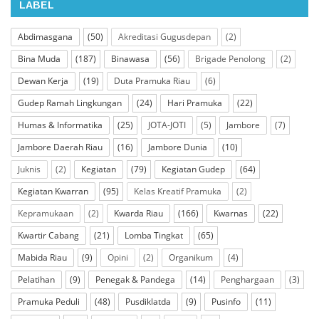
LABEL
Abdimasgana
(50)
Akreditasi Gugusdepan
(2)
Bina Muda
(187)
Binawasa
(56)
Brigade Penolong
(2)
Dewan Kerja
(19)
Duta Pramuka Riau
(6)
Gudep Ramah Lingkungan
(24)
Hari Pramuka
(22)
Humas & Informatika
(25)
JOTA-JOTI
(5)
Jambore
(7)
Jambore Daerah Riau
(16)
Jambore Dunia
(10)
Juknis
(2)
Kegiatan
(79)
Kegiatan Gudep
(64)
Kegiatan Kwarran
(95)
Kelas Kreatif Pramuka
(2)
Kepramukaan
(2)
Kwarda Riau
(166)
Kwarnas
(22)
Kwartir Cabang
(21)
Lomba Tingkat
(65)
Mabida Riau
(9)
Opini
(2)
Organikum
(4)
Pelatihan
(9)
Penegak & Pandega
(14)
Penghargaan
(3)
Pramuka Peduli
(48)
Pusdiklatda
(9)
Pusinfo
(11)