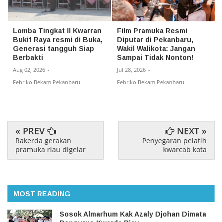
Lomba Tingkat II Kwarran
Film Pramuka Resmi
Bukit Raya resmi di Buka,
Diputar di Pekanbaru,
Generasi tangguh Siap
Wakil Walikota: Jangan
Berbakti
Sampai Tidak Nonton!
Aug 02, 2026
-
Jul 28, 2026
-
Febriko Bekam Pekanbaru
Febriko Bekam Pekanbaru
« PREV
NEXT »
Rakerda gerakan
Penyegaran pelatih
pramuka riau digelar
kwarcab kota
MOST READING
Sosok Almarhum Kak Azaly Djohan Dimata