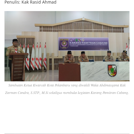
Penulis: Kak Rasid Ahmad
Sambutan Ketua Kwarcab Kota Pekanbaru yang diwakili Waka Abdimasgana Kak
Zarman Candra, S.STP., M.Si sekaligus membuka kegiatan Karang Pamitran Cabang.