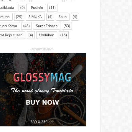
sdiklatda
(9)
Pusinfo
(11)
imuna
(29)
SIMUKA
(4)
Sako
(4)
tuan Karya
(48)
Surat Edaran
(53)
rat Keputusan
(4)
Unduhan
(16)
- ADVERTISEMENT -