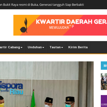
n Bukit Raya resmi di Buka, Generasi tangguh Siap Berbakti
artir Cabang
Unduhan
Tautan
Kirim Berita
M