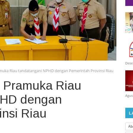
Dese
uka Riau tandatangani NPHD dengan Pemerintah Provinsi Riau
 Pramuka Riau
PHD dengan
Agus
insi Riau
L
Ab