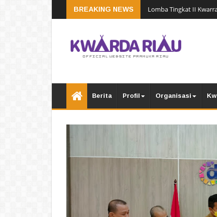
Lomba Tingkat II Kwarra
BREAKING NEWS
Berita
Profil
Organisasi
Kw