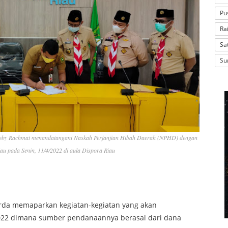
Pu
Ra
Sa
Su
oby Rachmat menandatangani Naskah Perjanjian Hibah Daerah (NPHD) dengan
 pada Senin, 11/4/2022 di aula Dispora Riau
da memaparkan kegiatan-kegiatan yang akan
2022 dimana sumber pendanaannya berasal dari dana