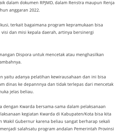
baik dalam dokumen RPJMD, dalam Renstra maupun Renja
ahun anggaran 2022.
kusi, terkait bagaimana program kepramukaan bisa
si dan misi kepala daerah, artinya bersinergi
enangan Dispora untuk mencetak atau menghasilkan
 tambahnya.
tan yaitu adanya pelatihan kewirausahaan dan ini bisa
m dinas ke depannnya dan tidak terlepas dari mencetak
ka jelas beliau.
ra dengan Kwarda bersama-sama dalam pelaksanaan
elaksanaan kegiatan Kwarda di Kabupaten/Kota bisa kita
 Wakil Gubernur karena beliau sangat berharap sekali
menjadi salahsatu program andalan Pemerintah Provinsi