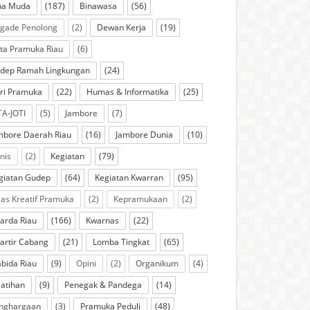
na Muda
(187)
Binawasa
(56)
igade Penolong
(2)
Dewan Kerja
(19)
ta Pramuka Riau
(6)
dep Ramah Lingkungan
(24)
ri Pramuka
(22)
Humas & Informatika
(25)
TA-JOTI
(5)
Jambore
(7)
mbore Daerah Riau
(16)
Jambore Dunia
(10)
knis
(2)
Kegiatan
(79)
giatan Gudep
(64)
Kegiatan Kwarran
(95)
las Kreatif Pramuka
(2)
Kepramukaan
(2)
arda Riau
(166)
Kwarnas
(22)
artir Cabang
(21)
Lomba Tingkat
(65)
bida Riau
(9)
Opini
(2)
Organikum
(4)
latihan
(9)
Penegak & Pandega
(14)
nghargaan
(3)
Pramuka Peduli
(48)