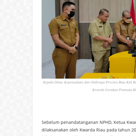
Kepala Dinas Kepemudaan dan Olahraga Provinsi Riau Kak B
Kwarda Gerakan Pramuka Riau
Sebelum penandatanganan NPHD, Ketua Kwar
dilaksanakan oleh Kwarda Riau pada tahun 