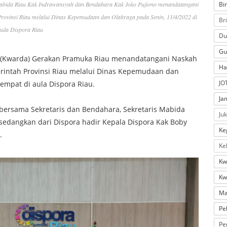
Bi
Mabida Riau Kak Indrawansyah dan Bendahara Kak Joko Pujiono menandatangani
ovinsi Riau melalui Dinas Kepemudaan dan Olahraga pada Senin, 11/4/2022 di
Br
aula Dispora Riau
Du
Gu
ah (Kwarda) Gerakan Pramuka Riau menandatangani Naskah
Ha
rintah Provinsi Riau melalui Dinas Kepemudaan dan
JO
tempat di aula Dispora Riau.
Ja
 bersama Sekretaris dan Bendahara, Sekretaris Mabida
Ju
 sedangkan dari Dispora hadir Kepala Dispora Kak Boby
Ke
.
Ke
Kw
Kw
Ma
Pe
Pe