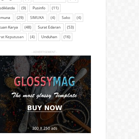
sdiklatda
(9)
Pusinfo
(11)
imuna
(29)
SIMUKA
(4)
Sako
(4)
tuan Karya
(48)
Surat Edaran
(53)
rat Keputusan
(4)
Unduhan
(16)
- ADVERTISEMENT -