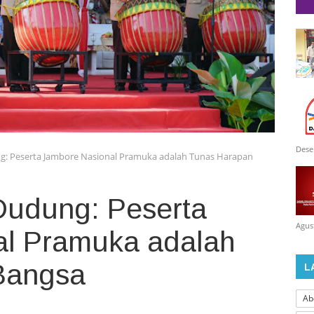
Dese
g: Peserta Jambore Nasional Pramuka adalah Tunas Harapan
Dudung: Peserta
Agus
al Pramuka adalah
Bangsa
L
Ab