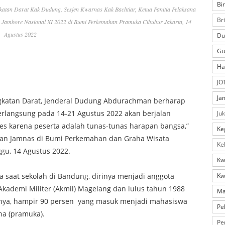
Bi
atan Darat Kak Dudung, Sesjen Kwarnas Kak Bachtiar, Ketua Panitia Pelaksana
Br
a Jambore Nasional XI 2022 di Bumi Perkemahan Pramuka Cibubur Jakarta, 14
Agustus 2022
Du
Gu
Ha
JO
Ja
 Angkatan Darat, Jenderal Dudung Abdurachman berharap
rlangsung pada 14-21 Agustus 2022 akan berjalan
Ju
es karena peserta adalah tunas-tunas harapan bangsa,”
Ke
an Jamnas di Bumi Perkemahan dan Graha Wisata
Ke
gu, 14 Agustus 2022.
Kw
aat sekolah di Bandung, dirinya menjadi anggota
Kw
ademi Militer (Akmil) Magelang dan lulus tahun 1988
Ma
jarnya, hampir 90 persen yang masuk menjadi mahasiswa
Pe
na (pramuka).
Pe