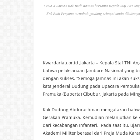
Ketua Kwarnas Kak Budi Waseso bersama Kepala Staf TNI Angk
Kak Budi Prayitno menabuh gendang sebagai tanda dibukany
Kwardariau.or.id ,Jakarta – Kepala Staf TNI
bahwa pelaksanaan Jambore Nasional yang be
dengan sukses. “Semoga Jamnas ini akan suks
kata Jenderal Dudung pada Upacara Pembuka
Pramuka (Buperta) Cibubur, Jakarta pada Ming
Kak Dudung Abdurachman mengatakan bahwa s
Gerakan Pramuka. Kemudian melanjutkan ke Ak
dari kecabangan Infanteri. Pada saat itu, u
Akademi Militer berasal dari Praja Muda Kara