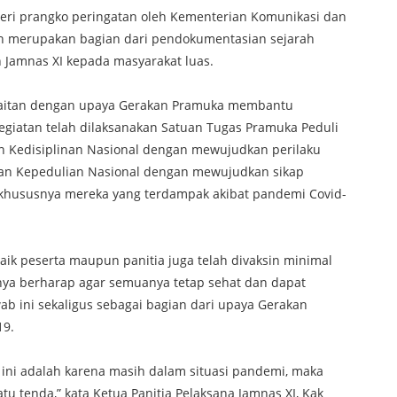
seri prangko peringatan oleh Kementerian Komunikasi dan
lain merupakan bagian dari pendokumentasian sejarah
Jamnas XI kepada masyarakat luas.
aitan dengan upaya Gerakan Pramuka membantu
giatan telah dilaksanakan Satuan Tugas Pramuka Peduli
an Kedisiplinan Nasional dengan mewujudkan perilaku
an Kepedulian Nasional dengan mewujudkan sikap
khususnya mereka yang terdampak akibat pandemi Covid-
 baik peserta maupun panitia juga telah divaksin minimal
nya berharap agar semuanya tetap sehat dan dapat
ab ini sekaligus sebagai bagian dari upaya Gerakan
19.
 ini adalah karena masih dalam situasi pandemi, maka
satu tenda,” kata Ketua Panitia Pelaksana Jamnas XI, Kak