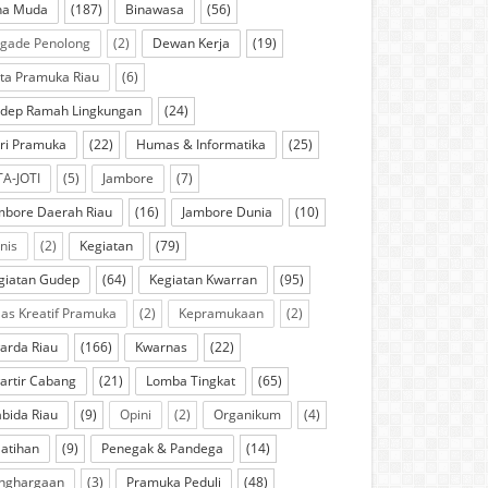
na Muda
(187)
Binawasa
(56)
igade Penolong
(2)
Dewan Kerja
(19)
ta Pramuka Riau
(6)
dep Ramah Lingkungan
(24)
ri Pramuka
(22)
Humas & Informatika
(25)
TA-JOTI
(5)
Jambore
(7)
mbore Daerah Riau
(16)
Jambore Dunia
(10)
knis
(2)
Kegiatan
(79)
giatan Gudep
(64)
Kegiatan Kwarran
(95)
las Kreatif Pramuka
(2)
Kepramukaan
(2)
arda Riau
(166)
Kwarnas
(22)
artir Cabang
(21)
Lomba Tingkat
(65)
bida Riau
(9)
Opini
(2)
Organikum
(4)
latihan
(9)
Penegak & Pandega
(14)
nghargaan
(3)
Pramuka Peduli
(48)