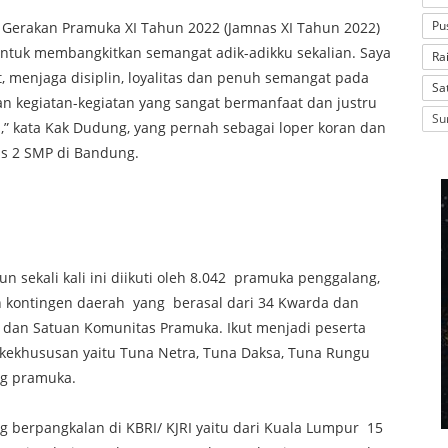
Pu
Gerakan Pramuka XI Tahun 2022 (Jamnas XI Tahun 2022)
“Untuk membangkitkan semangat adik-adikku sekalian. Saya
Ra
t, menjaga disiplin, loyalitas dan penuh semangat pada
Sa
an kegiatan-kegiatan yang sangat bermanfaat dan justru
Su
” kata Kak Dudung, yang pernah sebagai loper koran dan
as 2 SMP di Bandung.
n sekali kali ini diikuti oleh 8.042 pramuka penggalang,
kontingen daerah yang berasal dari 34 Kwarda dan
dan Satuan Komunitas Pramuka. Ikut menjadi peserta
kekhususan yaitu Tuna Netra, Tuna Daksa, Tuna Rungu
ng pramuka.
g berpangkalan di KBRI/ KJRI yaitu dari Kuala Lumpur 15