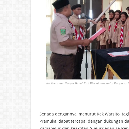
Ka Kwarran Rengat Barat Kak Warsito melantik Pengurus 
Senada dengannya, menurut Kak Warsito tagl
Pramuka, dapat tercapai dengan dukungan d
Kamabigus dan keaktifan Gugusdepan se-Reng