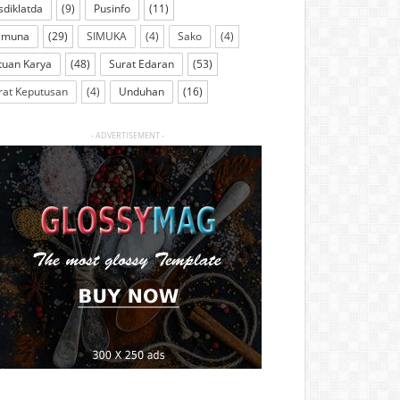
sdiklatda
(9)
Pusinfo
(11)
imuna
(29)
SIMUKA
(4)
Sako
(4)
tuan Karya
(48)
Surat Edaran
(53)
rat Keputusan
(4)
Unduhan
(16)
- ADVERTISEMENT -