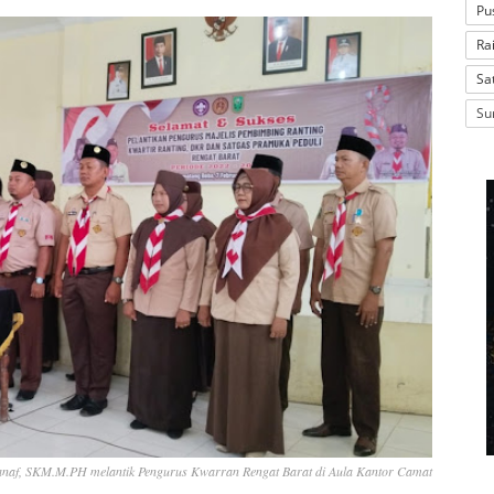
Pu
Ra
Sa
Su
Manaf, SKM.M.PH melantik Pengurus Kwarran Rengat Barat di Aula Kantor Camat