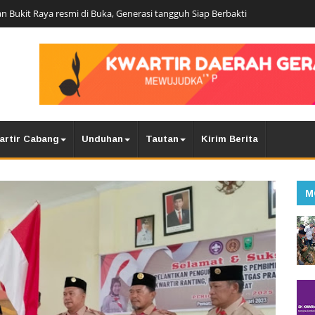
n Bukit Raya resmi di Buka, Generasi tangguh Siap Berbakti
artir Cabang
Unduhan
Tautan
Kirim Berita
M