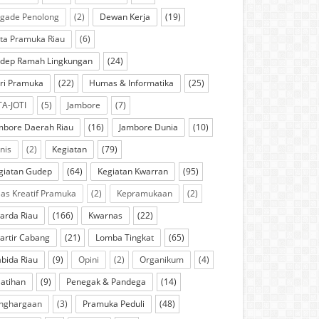
igade Penolong
(2)
Dewan Kerja
(19)
ta Pramuka Riau
(6)
dep Ramah Lingkungan
(24)
ri Pramuka
(22)
Humas & Informatika
(25)
TA-JOTI
(5)
Jambore
(7)
mbore Daerah Riau
(16)
Jambore Dunia
(10)
knis
(2)
Kegiatan
(79)
giatan Gudep
(64)
Kegiatan Kwarran
(95)
las Kreatif Pramuka
(2)
Kepramukaan
(2)
arda Riau
(166)
Kwarnas
(22)
artir Cabang
(21)
Lomba Tingkat
(65)
bida Riau
(9)
Opini
(2)
Organikum
(4)
latihan
(9)
Penegak & Pandega
(14)
nghargaan
(3)
Pramuka Peduli
(48)