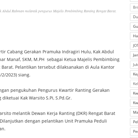
Br
 Abdul Rahman melantik pengurus Majelis Pembimbing Ranting Rengat Barat.
Du
Gu
Ha
JO
rtir Cabang Gerakan Pramuka Indragiri Hulu, Kak Abdul
Ja
nar Manaf, SKM, M.PH sebagai Ketua Majelis Pembimbing
Ju
arat. Pelantikan tersebut dilaksanakan di Aula Kantor
Ke
/2/2023) siang.
Ke
dengan pengukuhan Pengurus Kwartir Ranting Gerakan
Kw
iketuai Kak Warsito S.Pi, S.Pd.Gr.
Kw
Ma
sito melantik Dewan Kerja Ranting (DKR) Rengat Barat
 Dilanjutkan dengan pelantikan Unit Pramuka Peduli
Pe
an.
Pe