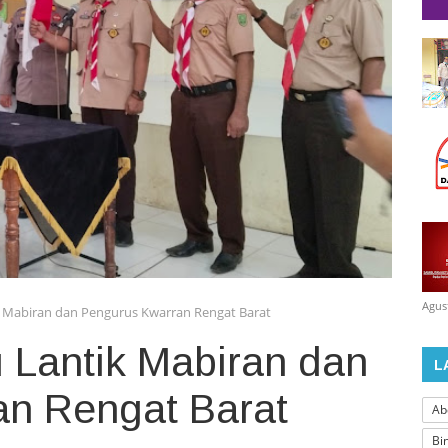
Agus
k Mabiran dan Pengurus Kwarran Rengat Barat
 Lantik Mabiran dan
L
n Rengat Barat
Ab
Bi