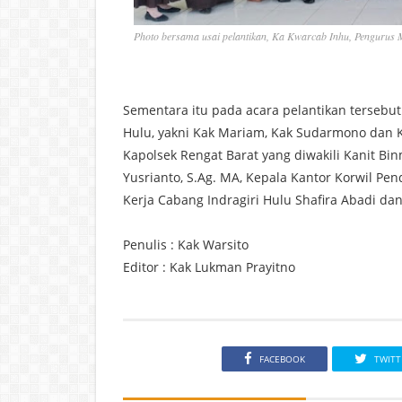
Photo bersama usai pelantikan, Ka Kwarcab Inhu, Pengurus
Sementara itu pada acara pelantikan tersebu
Hulu, yakni Kak Mariam, Kak Sudarmono dan Ka
Kapolsek Rengat Barat yang diwakili Kanit B
Yusrianto, S.Ag. MA, Kepala Kantor Korwil Pe
Kerja Cabang Indragiri Hulu Shafira Abadi da
Penulis : Kak Warsito
Editor : Kak Lukman Prayitno
FACEBOOK
TWITT