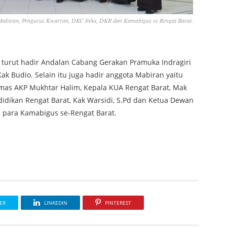
 Mabiran, Pengurus Kwarran, DKC Inhu, DKR dan Kamabigus se Rengat Barat.
t turut hadir Andalan Cabang Gerakan Pramuka Indragiri
k Budio. Selain itu juga hadir anggota Mabiran yaitu
inmas AKP Mukhtar Halim, Kepala KUA Rengat Barat, Mak
ndidikan Rengat Barat, Kak Warsidi, S.Pd dan Ketua Dewan
n para Kamabigus se-Rengat Barat.
ER
LINKEDIN
PINTEREST