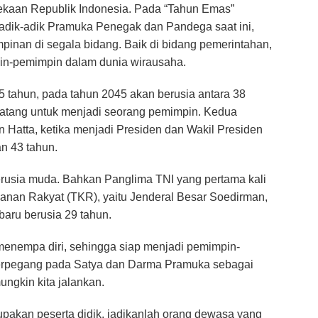
kaan Republik Indonesia. Pada “Tahun Emas”
r adik-adik Pramuka Penegak dan Pandega saat ini,
pinan di segala bidang. Baik di bidang pemerintahan,
in-pemimpin dalam dunia wirausaha.
25 tahun, pada tahun 2045 akan berusia antara 38
atang untuk menjadi seorang pemimpin. Kedua
Hatta, ketika menjadi Presiden dan Wakil Presiden
an 43 tahun.
rusia muda. Bahkan Panglima TNI yang pertama kali
anan Rakyat (TKR), yaitu Jenderal Besar Soedirman,
baru berusia 29 tahun.
 menempa diri, sehingga siap menjadi pemimpin-
berpegang pada Satya dan Darma Pramuka sebagai
ngkin kita jalankan.
upakan peserta didik, jadikanlah orang dewasa yang