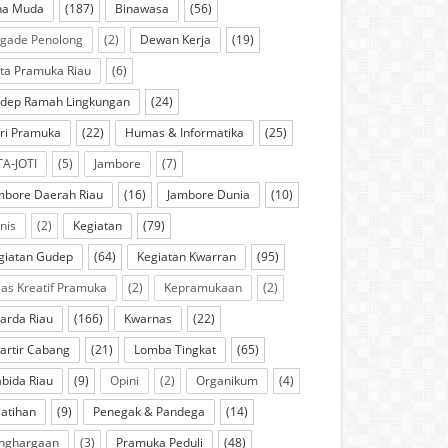
na Muda
(187)
Binawasa
(56)
igade Penolong
(2)
Dewan Kerja
(19)
ta Pramuka Riau
(6)
dep Ramah Lingkungan
(24)
ri Pramuka
(22)
Humas & Informatika
(25)
TA-JOTI
(5)
Jambore
(7)
mbore Daerah Riau
(16)
Jambore Dunia
(10)
knis
(2)
Kegiatan
(79)
giatan Gudep
(64)
Kegiatan Kwarran
(95)
las Kreatif Pramuka
(2)
Kepramukaan
(2)
arda Riau
(166)
Kwarnas
(22)
artir Cabang
(21)
Lomba Tingkat
(65)
bida Riau
(9)
Opini
(2)
Organikum
(4)
latihan
(9)
Penegak & Pandega
(14)
nghargaan
(3)
Pramuka Peduli
(48)