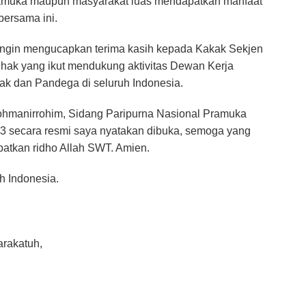
ramuka maupun masyarakat luas mendapatkan manfaat
bersama ini.
ingin mengucapkan terima kasih kepada Kakak Sekjen
ihak yang ikut mendukung aktivitas Dewan Kerja
k dan Pandega di seluruh Indonesia.
ohmanirrohim, Sidang Paripurna Nasional Pramuka
 secara resmi saya nyatakan dibuka, semoga yang
patkan ridho Allah SWT. Amien.
h Indonesia.
rakatuh,