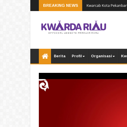
Kwarcab Kota Pekanbaru
BREAKING NEWS
Hutan
Berita
Profil
Organisasi
Kw