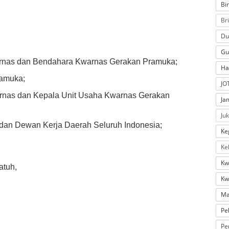
Bi
Br
Du
Gu
arnas dan Bendahara Kwarnas Gerakan Pramuka;
Ha
ramuka;
JO
arnas dan Kepala Unit Usaha Kwarnas Gerakan
Ja
Ju
dan Dewan Kerja Daerah Seluruh Indonesia;
Ke
Ke
Kw
atuh,
Kw
Ma
Pe
Pe