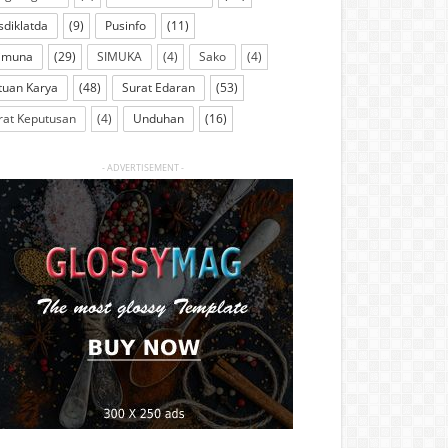
sdiklatda
(9)
Pusinfo
(11)
imuna
(29)
SIMUKA
(4)
Sako
(4)
tuan Karya
(48)
Surat Edaran
(53)
rat Keputusan
(4)
Unduhan
(16)
- ADVERTISEMENT -