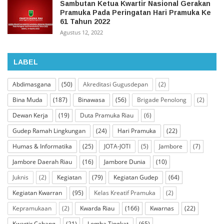
Sambutan Ketua Kwartir Nasional Gerakan
Pramuka Pada Peringatan Hari Pramuka Ke
61 Tahun 2022
Agustus 12, 2022
LABEL
Abdimasgana
(50)
Akreditasi Gugusdepan
(2)
Bina Muda
(187)
Binawasa
(56)
Brigade Penolong
(2)
Dewan Kerja
(19)
Duta Pramuka Riau
(6)
Gudep Ramah Lingkungan
(24)
Hari Pramuka
(22)
Humas & Informatika
(25)
JOTA-JOTI
(5)
Jambore
(7)
Jambore Daerah Riau
(16)
Jambore Dunia
(10)
Juknis
(2)
Kegiatan
(79)
Kegiatan Gudep
(64)
Kegiatan Kwarran
(95)
Kelas Kreatif Pramuka
(2)
Kepramukaan
(2)
Kwarda Riau
(166)
Kwarnas
(22)
Kwartir Cabang
(21)
Lomba Tingkat
(65)