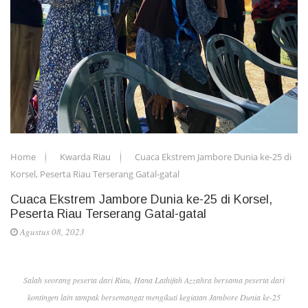
Home
Kwarda Riau
Cuaca Ekstrem Jambore Dunia ke-25 di
Korsel, Peserta Riau Terserang Gatal-gatal
Cuaca Ekstrem Jambore Dunia ke-25 di Korsel,
Peserta Riau Terserang Gatal-gatal
Agustus 08, 2023
Salah seorang peserta dari Riau, Hana Lathifah Azzahra bersama peserta dari
kontingen lain tampak bersemangat mengikuti kegiatan Jambore Dunia ke-25