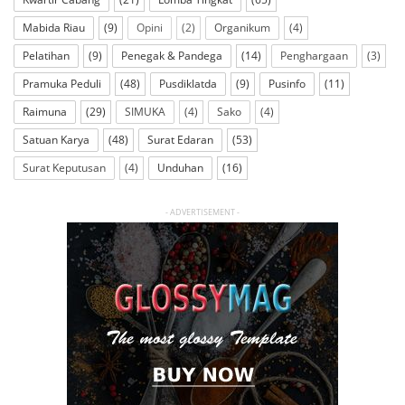
Mabida Riau
(9)
Opini
(2)
Organikum
(4)
Pelatihan
(9)
Penegak & Pandega
(14)
Penghargaan
(3)
Pramuka Peduli
(48)
Pusdiklatda
(9)
Pusinfo
(11)
Raimuna
(29)
SIMUKA
(4)
Sako
(4)
Satuan Karya
(48)
Surat Edaran
(53)
Surat Keputusan
(4)
Unduhan
(16)
- ADVERTISEMENT -