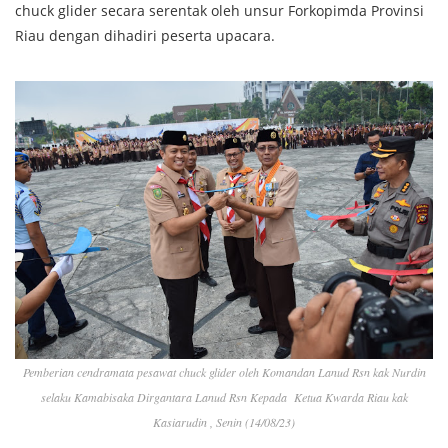
chuck glider secara serentak oleh unsur Forkopimda Provinsi
Riau dengan dihadiri peserta upacara.
Pemberian cendramata pesawat chuck glider oleh Komandan Lanud Rsn kak Nurdin
selaku Kamabisaka Dirgantara Lanud Rsn Kepada Ketua Kwarda Riau kak
Kasiarudin , Senin (14/08/23)