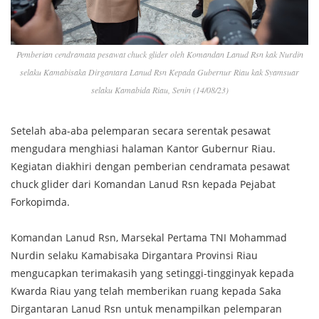
Pemberian cendramata pesawat chuck glider oleh Komandan Lanud Rsn kak Nurdin
selaku Kamabisaka Dirgantara Lanud Rsn Kepada Gubernur Riau kak Syamsuar
selaku Kamabida Riau, Senin (14/08/23)
Setelah aba-aba pelemparan secara serentak pesawat
mengudara menghiasi halaman Kantor Gubernur Riau.
Kegiatan diakhiri dengan pemberian cendramata pesawat
chuck glider dari Komandan Lanud Rsn kepada Pejabat
Forkopimda.
Komandan Lanud Rsn, Marsekal Pertama TNI Mohammad
Nurdin selaku Kamabisaka Dirgantara Provinsi Riau
mengucapkan terimakasih yang setinggi-tingginyak kepada
Kwarda Riau yang telah memberikan ruang kepada Saka
Dirgantaran Lanud Rsn untuk menampilkan pelemparan