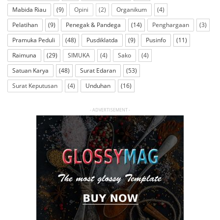
Mabida Riau
(9)
Opini
(2)
Organikum
(4)
Pelatihan
(9)
Penegak & Pandega
(14)
Penghargaan
(3)
Pramuka Peduli
(48)
Pusdiklatda
(9)
Pusinfo
(11)
Raimuna
(29)
SIMUKA
(4)
Sako
(4)
Satuan Karya
(48)
Surat Edaran
(53)
Surat Keputusan
(4)
Unduhan
(16)
- ADVERTISEMENT -