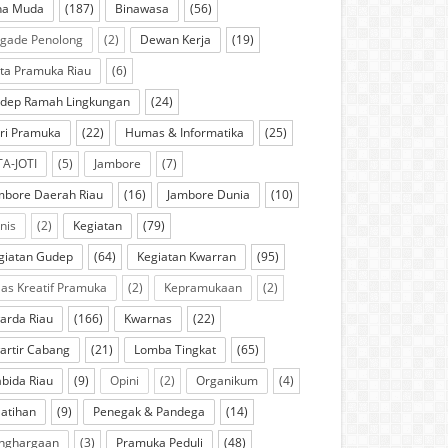
na Muda
(187)
Binawasa
(56)
igade Penolong
(2)
Dewan Kerja
(19)
ta Pramuka Riau
(6)
dep Ramah Lingkungan
(24)
ri Pramuka
(22)
Humas & Informatika
(25)
TA-JOTI
(5)
Jambore
(7)
mbore Daerah Riau
(16)
Jambore Dunia
(10)
knis
(2)
Kegiatan
(79)
giatan Gudep
(64)
Kegiatan Kwarran
(95)
las Kreatif Pramuka
(2)
Kepramukaan
(2)
arda Riau
(166)
Kwarnas
(22)
artir Cabang
(21)
Lomba Tingkat
(65)
bida Riau
(9)
Opini
(2)
Organikum
(4)
latihan
(9)
Penegak & Pandega
(14)
nghargaan
(3)
Pramuka Peduli
(48)