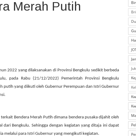
ra Merah Putih
Bi
Br
Du
Gu
Ha
JO
Ja
Ju
ahun 2022 yang dilaksanakan di Provinsi Bengkulu sedikit berbeda
Ke
kulu, pada Rabu (21/12/2022) Pemerintah Provinsi Bengkulu
 putih yang diikuti oleh Gubernur Perempuan dan Istri Gubernur
Ke
si.
Kw
Kw
Ma
ri terkait Bendera Merah Putih dimana bendera pusaka dijahit oleh
Pe
al dari Bengkulu. Sehingga dengan kegiatan yang ditaja ini dapat
 melalui para Istri Gubernur yang mengikuti kegiatan.
Pe