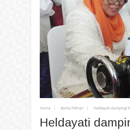
Home
Berita Pilihan
Heldayati dampingi I
Heldayati dampi