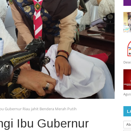
Dese
Agus
bu Gubernur Riau jahit Bendera Merah Putih
L
ngi Ibu Gubernur
Ab