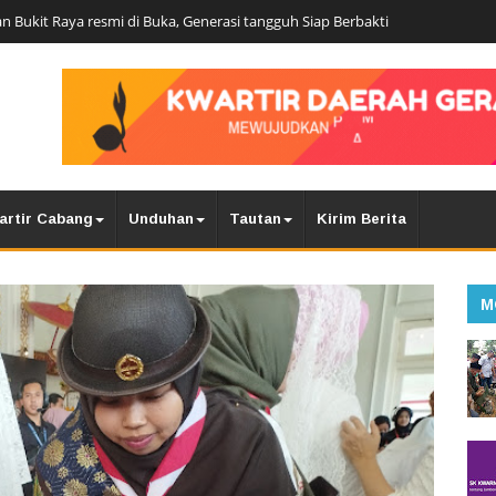
n Bukit Raya resmi di Buka, Generasi tangguh Siap Berbakti
artir Cabang
Unduhan
Tautan
Kirim Berita
M