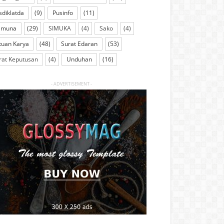
sdiklatda
(9)
Pusinfo
(11)
imuna
(29)
SIMUKA
(4)
Sako
(4)
tuan Karya
(48)
Surat Edaran
(53)
rat Keputusan
(4)
Unduhan
(16)
- ADVERTISEMENT -