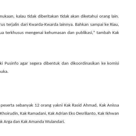
aan, kalau tidak diberitakan tidak akan diketahui orang lain.
us terjalin dari
K
warda-
K
warda lainnya. Bahkan sampai ke Riau,
mua terkhusus mengenai kehumasan dan publikasi," tambah
K
ak
i Pusinfo agar segera dibentuk dan dikoordinasikan ke komisi
muka.
 peserta sebanyak 12 orang yakni Kak Rasid Ahmad, Kak Anissa
k Khoirudin, Kak Ramadani, Kak Adrian Eko Desrilianto, Kak Ikhwan
ak Arga dan Kak Amanda Wulandari.