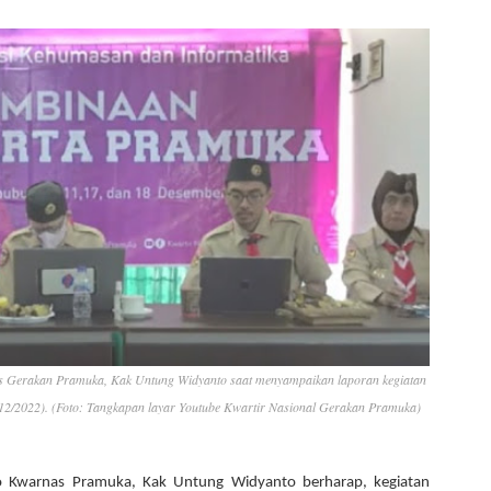
as Gerakan Pramuka, Kak Untung Widyanto saat menyampaikan laporan kegiatan
2/2022). (Foto: Tangkapan layar Youtube Kwartir Nasional Gerakan Pramuka)
fo Kwarnas Pramuka, Kak Untung Widyanto berharap, kegiatan