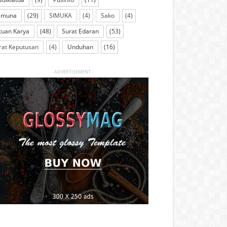
imuna
(29)
SIMUKA
(4)
Sako
(4)
tuan Karya
(48)
Surat Edaran
(53)
rat Keputusan
(4)
Unduhan
(16)
- ADVERTISEMENT -