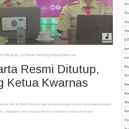
Br
Du
Gu
Ha
JO
Ja
i Ditutup, Ini Pesan Penting Ketua Kwarnas
Ju
ta Resmi Ditutup,
Ke
Ke
ng Ketua Kwarnas
Kw
Kw
Ma
rnas Kak Berthold Sinaulan saat hendak menutup kegiatan pembinaan pewarta
Pe
oto: Tangkapan layar Youtube Kwartir Nasional Gerakan Pramuka)
Pe
Pu