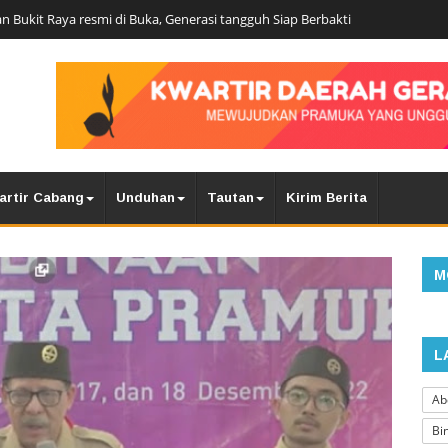
n Bukit Raya resmi di Buka, Generasi tangguh Siap Berbakti
artir Cabang
Unduhan
Tautan
Kirim Berita
M
L
Ab
Bi