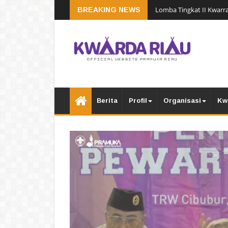
Lomba Tingkat II Kwarra
BREAKING NEWS
Berita
Profil
Organisasi
Kw