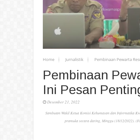
Home
Jurnalistik
Pembinaan Pewarta Resm
Pembinaan Pewar
Ini Pesan Penti
Desember 21, 2022
Sambutan Wakil Ketua Komisi Kehumasan dan Informatika Kwa
pramuka secara daring, Minggu (18/12/2022). (F