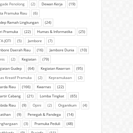
igade Penolong
(2)
Dewan Kerja
(19)
ta Pramuka Riau
(6)
dep Ramah Lingkungan
(24)
ri Pramuka
(22)
Humas & Informatika
(25)
TA-JOTI
(5)
Jambore
(7)
mbore Daerah Riau
(16)
Jambore Dunia
(10)
knis
(2)
Kegiatan
(79)
giatan Gudep
(64)
Kegiatan Kwarran
(95)
las Kreatif Pramuka
(2)
Kepramukaan
(2)
arda Riau
(166)
Kwarnas
(22)
artir Cabang
(21)
Lomba Tingkat
(65)
bida Riau
(9)
Opini
(2)
Organikum
(4)
latihan
(9)
Penegak & Pandega
(14)
nghargaan
(3)
Pramuka Peduli
(48)
sdiklatda
(9)
Pusinfo
(11)