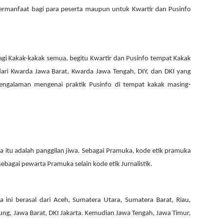
bermanfaat bagi para peserta maupun untuk
K
wartir dan Pusinfo
agi
K
akak-kakak semua, begitu
K
wartir dan
P
usinfo tempat
K
akak
dari Kwarda Jawa Barat, Kwarda Jawa Tengah, DIY, dan DKI yang
i pengalaman mengenai praktik Pusinfo di tempat kakak masing-
itu adalah panggilan jiwa. Sebagai Pramuka, kode etik pramuka
bagai pewarta Pramuka selain kode etik Jurnalistik.
ini berasal dari Aceh, Sumatera Utara, Sumatera Barat, Riau,
ng, Jawa Barat, DKI Jakarta. Kemudian Jawa Tengah, Jawa Timur,