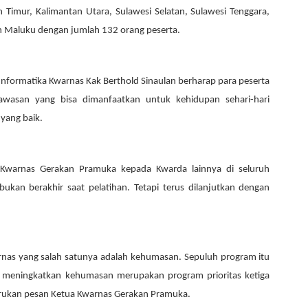
an Timur, Kalimantan Utara, Sulawesi Selatan, Sulawesi Tenggara,
an Maluku dengan jumlah 132 orang peserta.
Informatika Kwarnas
K
ak Berthold Sinaulan berharap para peserta
asan yang bisa dimanfaatkan untuk kehidupan sehari-hari
yang baik.
a Kwarnas Gerakan Pramuka
kepada Kwarda lainnya di seluruh
bukan berakhir saat pelatihan. Tetapi terus dilanjutkan dengan
rnas yang salah satunya adalah kehumasan. Sepuluh program itu
 meningkatkan kehumasan merupakan program prioritas ketiga
rukan pesan Ketua Kwarnas Gerakan Pramuka.