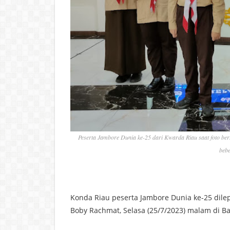
Peserta Jambore Dunia ke-25 dari Kwarda Riau saat foto b
bebe
Konda Riau peserta Jambore Dunia ke-25 dilep
Boby Rachmat, Selasa (25/7/2023) malam di Ba