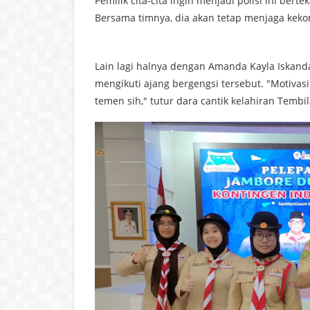
Pemilik cita-cita ingin menjadi polisi ini ber
Bersama timnya, dia akan tetap menjaga kek
Lain lagi halnya dengan Amanda Kayla Iskand
mengikuti ajang bergengsi tersebut. "Motiva
temen sih," tutur dara cantik kelahiran Tembi