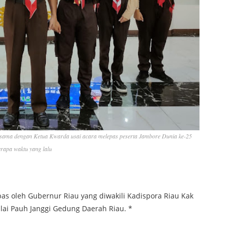
ersama dengan Ketua Kwarda usai acara melepas peserta Jambore Dunia ke-25
rapa waktu yang lalu
as oleh Gubernur Riau yang diwakili Kadispora Riau Kak
lai Pauh Janggi Gedung Daerah Riau. *