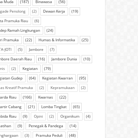
na Muda
(187)
Binawasa
(56)
igade Penolong
(2)
Dewan Kerja
(19)
ta Pramuka Riau
(6)
dep Ramah Lingkungan
(24)
ri Pramuka
(22)
Humas & Informatika
(25)
TA-JOTI
(5)
Jambore
(7)
mbore Daerah Riau
(16)
Jambore Dunia
(10)
knis
(2)
Kegiatan
(79)
giatan Gudep
(64)
Kegiatan Kwarran
(95)
las Kreatif Pramuka
(2)
Kepramukaan
(2)
arda Riau
(166)
Kwarnas
(22)
artir Cabang
(21)
Lomba Tingkat
(65)
bida Riau
(9)
Opini
(2)
Organikum
(4)
latihan
(9)
Penegak & Pandega
(14)
nghargaan
(3)
Pramuka Peduli
(48)