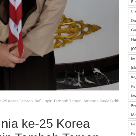
Bi
Br
Du
Gu
Ha
JO
Ja
Ju
Ke
Ke
Kw
e-25 Korea Selatan, Rafli Ingin Tambah Teman, Amanda Kayla Bidik
Kw
Ma
unia ke-25 Korea
Pe
Pe