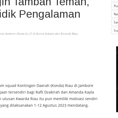
ngin Tambah Teman,
Pu
idik Pengalaman
Ra
Sa
Su
rta Jambore Dunia ke-25 di Korea Selatan dari Kwarda Riau
lam squad Kontingen Daerah (Konda) Riau di Jambore
aan tersendiri bagi Rafli Dzakirah dan Amanda Kayla
 utusan Kwarda Riau itu pun memiliki motivasi sendiri
a yang dilaksanakan 1-12 Agustus 2023 mendatang.