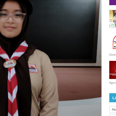
Dese
Agus
L
Ab