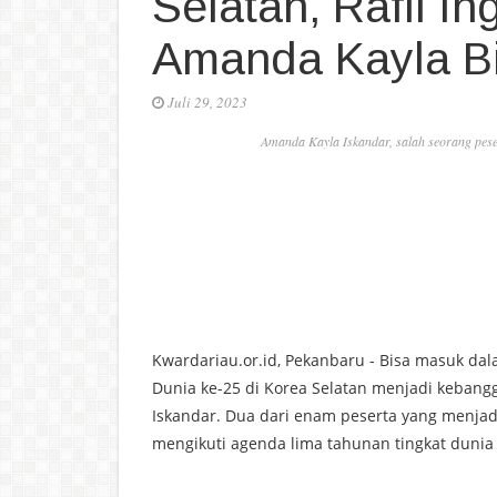
Selatan, Rafli I
Amanda Kayla B
Juli 29, 2023
Amanda Kayla Iskandar, salah seorang pese
Kwardariau.or.id, Pekanbaru - Bisa masuk da
Dunia ke-25 di Korea Selatan menjadi kebangg
Iskandar. Dua dari enam peserta yang menjadi
mengikuti agenda lima tahunan tingkat duni