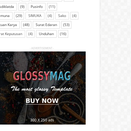
sdiklatda
(9)
Pusinfo
(11)
imuna
(29)
SIMUKA
(4)
Sako
(4)
tuan Karya
(48)
Surat Edaran
(53)
rat Keputusan
(4)
Unduhan
(16)
- ADVERTISEMENT -