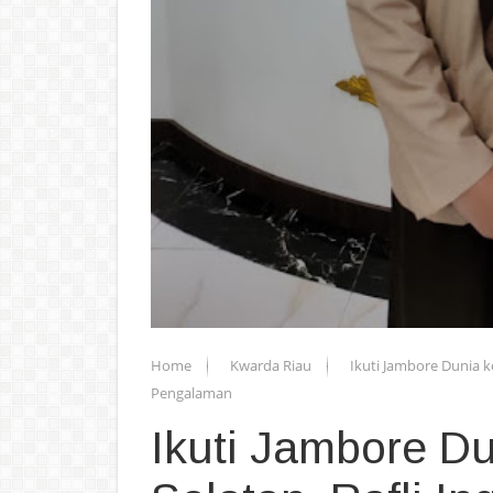
Home
Kwarda Riau
Ikuti Jambore Dunia k
Pengalaman
Ikuti Jambore D