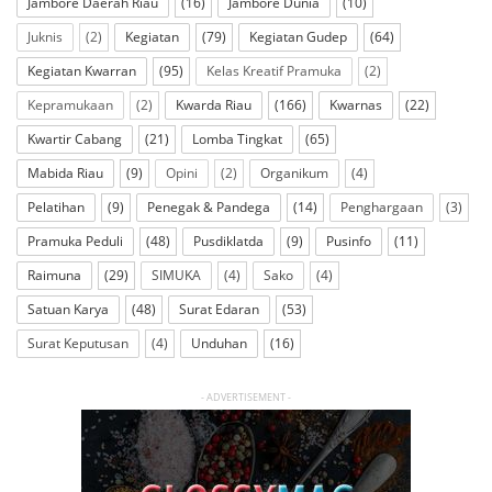
Jambore Daerah Riau
(16)
Jambore Dunia
(10)
Juknis
(2)
Kegiatan
(79)
Kegiatan Gudep
(64)
Kegiatan Kwarran
(95)
Kelas Kreatif Pramuka
(2)
Kepramukaan
(2)
Kwarda Riau
(166)
Kwarnas
(22)
Kwartir Cabang
(21)
Lomba Tingkat
(65)
Mabida Riau
(9)
Opini
(2)
Organikum
(4)
Pelatihan
(9)
Penegak & Pandega
(14)
Penghargaan
(3)
Pramuka Peduli
(48)
Pusdiklatda
(9)
Pusinfo
(11)
Raimuna
(29)
SIMUKA
(4)
Sako
(4)
Satuan Karya
(48)
Surat Edaran
(53)
Surat Keputusan
(4)
Unduhan
(16)
- ADVERTISEMENT -