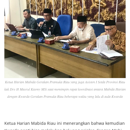
Ketua Harian Mabida Gerakan Pramuka Riau yang juga Asisten I Setda Provinsi Riau
kak Drs H Masrul Kasmy MSi saat memimpin rapat koordinasi antara Mabida Harian
dengan Kwarda Gerakan Pramuka Riau beberapa waktu yang lalu di aula Kwarda
Ketua Harian Mabida Riau ini menerangkan bahwa kemudian